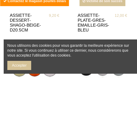
Contactez le magasin pourles delais
Victime de son succès
ASSIETTE-
ASSIETTE-
9,20 €
12,00 €
DESSERT-
PLATE-GRES-
SHAGO-BEIGE-
EMAILLE-GRIS-
D20.5CM
BLEU
Nous utilisons des cookies pour vous garantir la meilleure expérience sur
notre site. Si vous continuez à utiliser ce dernier, nous considérerons que
vous acceptez l'utilisation des cookies.
Accepter
Victime de son succès
Victime de son succès
ASSIETTES A
LOT DE 2
6,80 €
13,90 €
SOUPE
ASSIETTES
BRASSERIE
COULEURS