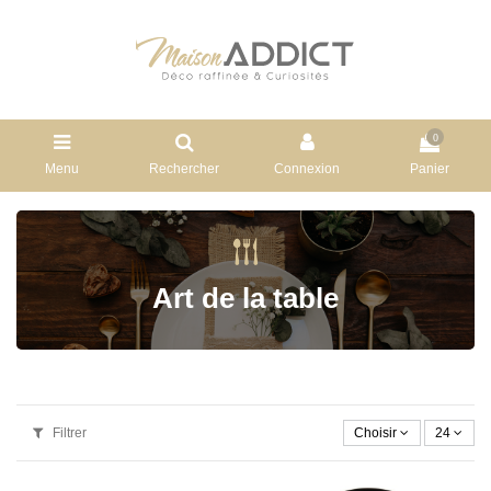
0
Menu
Rechercher
Connexion
Panier
Art de la table
Filtrer
Choisir
24