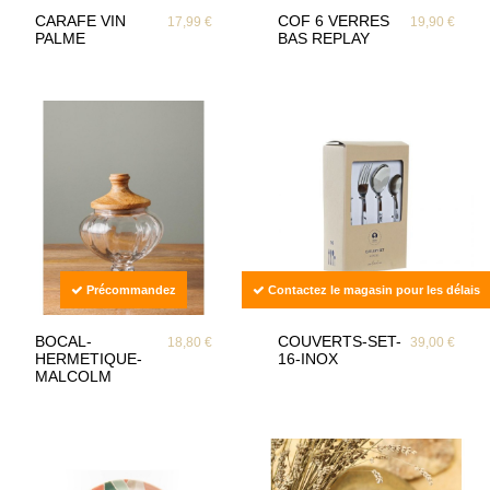
CARAFE VIN
COF 6 VERRES
17,99 €
19,90 €
PALME
BAS REPLAY
Précommandez
Contactez le magasin pour les délais
BOCAL-
COUVERTS-SET-
18,80 €
39,00 €
HERMETIQUE-
16-INOX
MALCOLM