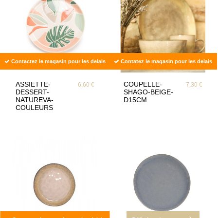
Contactez le magasin pour les delais
Contatez le magasin pour les delais
ASSIETTE-
COUPELLE-
6,60 €
7,30 €
DESSERT-
SHAGO-BEIGE-
NATUREVA-
D15CM
COULEURS