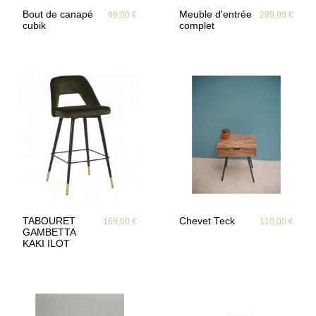
Bout de canapé
Meuble d'entrée
99,00 €
299,99 €
cubik
complet
TABOURET
Chevet Teck
169,00 €
110,00 €
GAMBETTA
KAKI ILOT