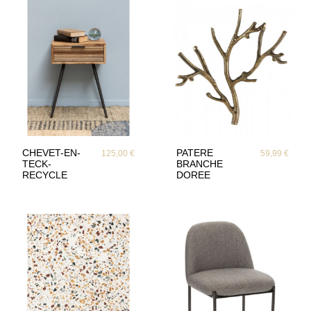
CHEVET-EN-
PATERE
125,00 €
59,99 €
TECK-
BRANCHE
RECYCLE
DOREE