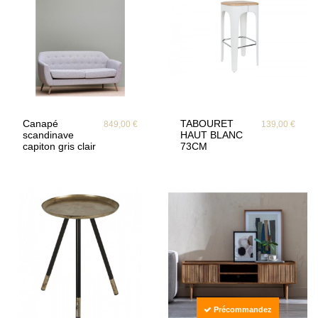
Canapé
TABOURET
849,00 €
139,00 €
scandinave
HAUT BLANC
capiton gris clair
73CM
Précommandez