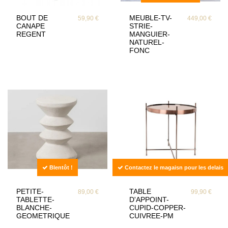
BOUT DE
MEUBLE-TV-
59,90 €
449,00 €
CANAPE
STRIE-
REGENT
MANGUIER-
NATUREL-
FONC
BIentôt !
Contactez le magaisn pour les delais
PETITE-
TABLE
89,00 €
99,90 €
TABLETTE-
D'APPOINT-
BLANCHE-
CUPID-COPPER-
GEOMETRIQUE
CUIVREE-PM