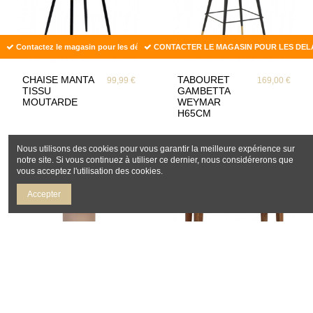
Contactez le magasin pour les délais
CONTACTER LE MAGASIN POUR LES DEL
CHAISE MANTA
TABOURET
99,99 €
169,00 €
TISSU
GAMBETTA
MOUTARDE
WEYMAR
H65CM
Nous utilisons des cookies pour vous garantir la meilleure expérience sur
notre site. Si vous continuez à utiliser ce dernier, nous considérerons que
vous acceptez l'utilisation des cookies.
Accepter
Victime de son succès
Victime de son succès
SIDE-TABLE-
CONSOLE-
149,99 €
385,00 €