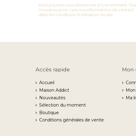
Vous pouvez vous désinscrire à tout moment. Vo
trouverez pour cela nos informations de contact
dans les conditions d'utilisation du site.
Accès rapide
Mon 
Accueil
Conn
Maison Addict
Mon
Nouveautés
Ma l
Sélection du moment
Boutique
Conditions générales de vente