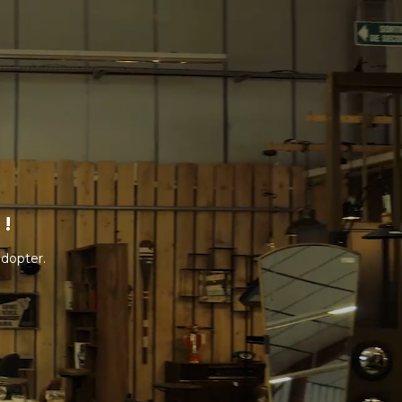
!
adopter.