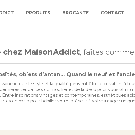
DDICT
PRODUITS
BROCANTE
CONTACT
 chez MaisonAddict
, faîtes comme
osités, objets d’antan… Quand le neuf et l’anci
aincue que le style et la qualité peuvent être accessibles à to
 dernières tendances du mobilier et de la déco pour vous offrir u
 Entre inspirations vintages et contemporaines, esthétiques aci
artes en main pour habiller votre intérieur à votre image : unique