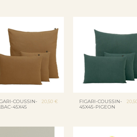
IGARI-COUSSIN-
FIGARI-COUSSIN-
20,50 €
20,5
ABAC-45X45
45X45-PIGEON