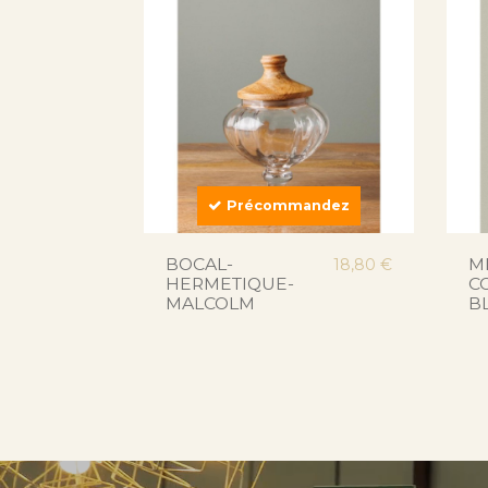
Précommandez
BOCAL-
M
18,80 €
HERMETIQUE-
C
MALCOLM
B