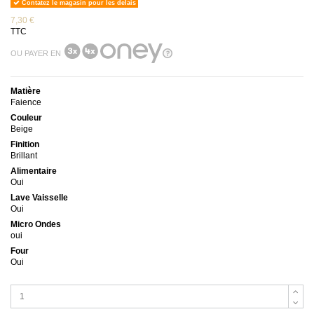
Contatez le magasin pour les delais
7,30 €
TTC
OU PAYER EN
Matière
Faience
Couleur
Beige
Finition
Brillant
Alimentaire
Oui
Lave Vaisselle
Oui
Micro Ondes
oui
Four
Oui