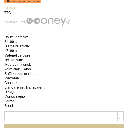
Derniers articles en stock
14,99 €
TTC
OU PAYER EN
Hauteur article:
21, 00 cm
Diamètre article:
17, 00 cm
Matériel de base:
Textile, Vitre
Type de matériel:
Verre clair, Coton
Raffinement matériel:
Macramé
Couleur:
Blanc crème, Transparent
Design:
Monochrome
Forme:
Rond